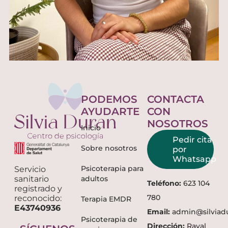
PODEMOS
CONTACTA
AYUDARTE
CON
NOSOTROS
Inicio
Pedir cita
Sobre nosotros
por
Whatsapp
Psicoterapia para
Servicio
sanitario
adultos
Teléfono:
623 104
registrado y
780
reconocido:
Terapia EMDR
E43740936
Email:
admin@silviad
Psicoterapia de
Dirección:
Raval