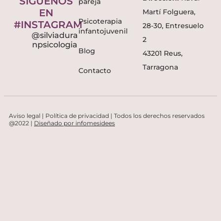
SÍGUENOS
pareja
EN
Martí Folguera,
Psicoterapia
#INSTAGRAM
28-30, Entresuelo
infantojuvenil
@silviadura
2
npsicologia
Blog
43201 Reus,
Tarragona
Contacto
Aviso legal
|
Política de privacidad
| Todos los derechos reservados
@2022 |
Diseñado por infomesidees