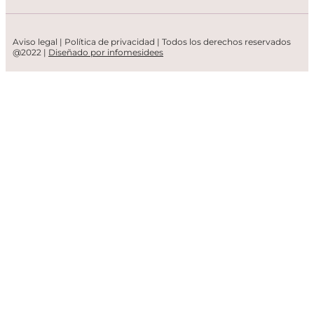
Aviso legal
|
Política de privacidad
| Todos los derechos reservados
@2022 |
Diseñado por infomesidees