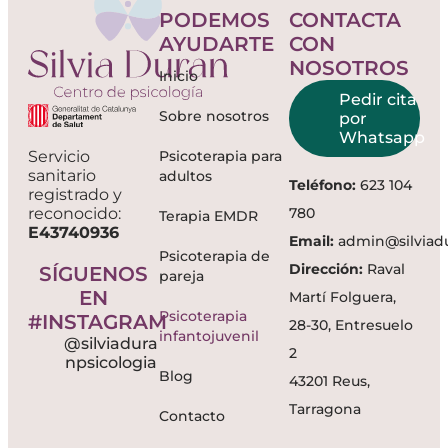
PODEMOS
CONTACTA
AYUDARTE
CON
NOSOTROS
Inicio
Pedir cita
Sobre nosotros
por
Whatsapp
Psicoterapia para
Servicio
sanitario
adultos
Teléfono:
623 104
registrado y
780
reconocido:
Terapia EMDR
E43740936
Email:
admin@silviad
Psicoterapia de
Dirección:
Raval
SÍGUENOS
pareja
EN
Martí Folguera,
Psicoterapia
#INSTAGRAM
28-30, Entresuelo
infantojuvenil
@silviadura
2
npsicologia
Blog
43201 Reus,
Tarragona
Contacto