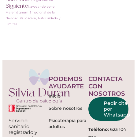
Psicología infantil
Siguiente
Navegando por el
Maremágnum Emocional de la
Navidad: Validación, Autocuidado y
Límites
PODEMOS
CONTACTA
AYUDARTE
CON
NOSOTROS
Inicio
Pedir cita
Sobre nosotros
por
Whatsapp
Psicoterapia para
Servicio
sanitario
adultos
Teléfono:
623 104
registrado y